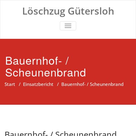
Zum
Löschzug Gütersloh
Inhalt
springen
TOGGLE NAVIGATION
Bauernhof- /
Scheunenbrand
Start
/
Einsatzbericht
/
Bauernhof- / Scheunenbrand
Bauernhof- / Scheunenbrand