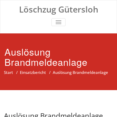
Zum
Löschzug Gütersloh
Inhalt
springen
TOGGLE NAVIGATION
Auslösung
Brandmeldeanlage
Start
/
Einsatzbericht
/
Auslösung Brandmeldeanlage
Auslösung Brandmeldeanlage