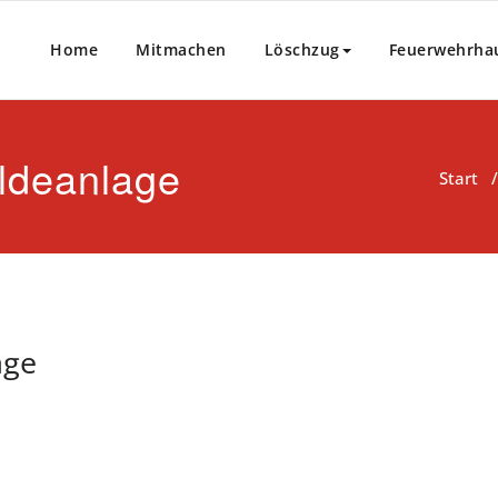
Home
Mitmachen
Löschzug
Feuerwehrha
ldeanlage
Start
age