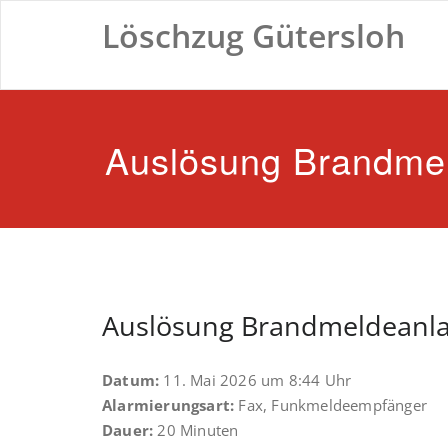
Zum
Löschzug Gütersloh
Inhalt
springen
Auslösung Brandme
Auslösung Brandmeldeanl
Datum:
11. Mai 2026 um 8:44 Uhr
Alarmierungsart:
Fax, Funkmeldeempfänger
Dauer:
20 Minuten