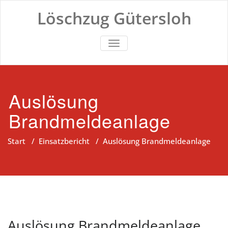
Zum
Löschzug Gütersloh
Inhalt
springen
TOGGLE NAVIGATION
Auslösung
Brandmeldeanlage
Start
/
Einsatzbericht
/
Auslösung Brandmeldeanlage
Auslösung Brandmeldeanlage