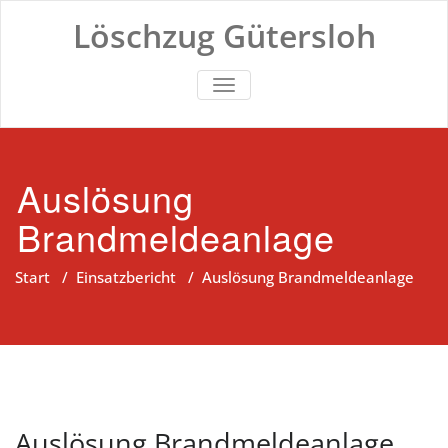
Zum
Löschzug Gütersloh
Inhalt
springen
TOGGLE NAVIGATION
Auslösung
Brandmeldeanlage
Start
/
Einsatzbericht
/
Auslösung Brandmeldeanlage
Auslösung Brandmeldeanlage