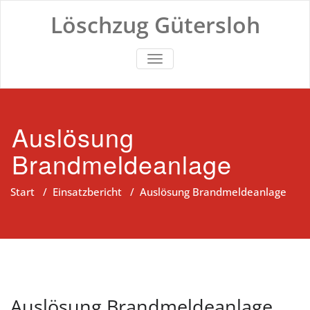
Zum
Löschzug Gütersloh
Inhalt
springen
TOGGLE NAVIGATION
Auslösung
Brandmeldeanlage
Start
/
Einsatzbericht
/
Auslösung Brandmeldeanlage
Auslösung Brandmeldeanlage