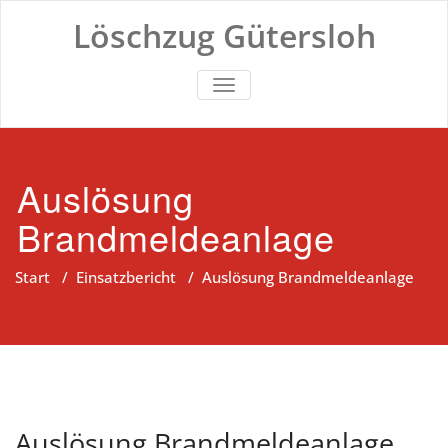
Zum
Löschzug Gütersloh
Inhalt
springen
TOGGLE NAVIGATION
Auslösung
Brandmeldeanlage
Start
/
Einsatzbericht
/
Auslösung Brandmeldeanlage
Auslösung Brandmeldeanlage