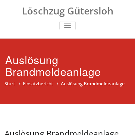
Zum
Löschzug Gütersloh
Inhalt
springen
TOGGLE NAVIGATION
Auslösung
Brandmeldeanlage
Start
/
Einsatzbericht
/
Auslösung Brandmeldeanlage
Auslösung Brandmeldeanlage