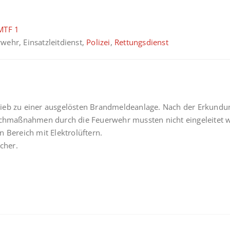
MTF 1
rwehr, Einsatzleitdienst,
Polizei
,
Rettungsdienst
ieb zu einer ausgelösten Brandmeldeanlage. Nach der Erkundung
öschmaßnahmen durch die Feuerwehr mussten nicht eingeleitet 
 Bereich mit Elektrolüftern.
cher.