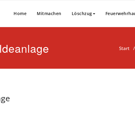
Home
Mitmachen
Löschzug
Feuerwehrha
ldeanlage
Start
age