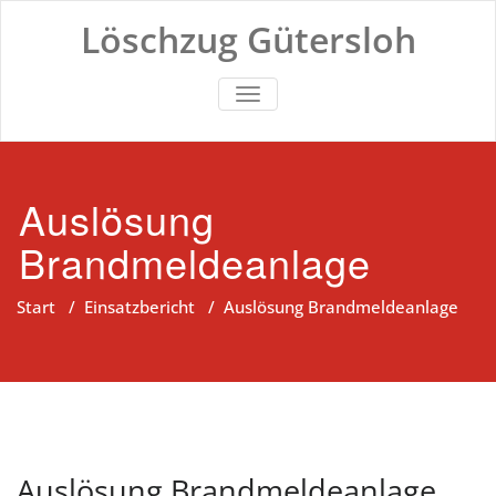
Zum
Löschzug Gütersloh
Inhalt
springen
TOGGLE NAVIGATION
Auslösung
Brandmeldeanlage
Start
/
Einsatzbericht
/
Auslösung Brandmeldeanlage
Auslösung Brandmeldeanlage