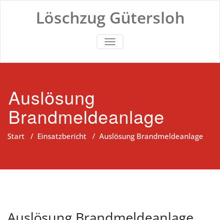
Zum
Löschzug Gütersloh
Inhalt
springen
TOGGLE NAVIGATION
Auslösung
Brandmeldeanlage
Start
/
Einsatzbericht
/
Auslösung Brandmeldeanlage
Auslösung Brandmeldeanlage