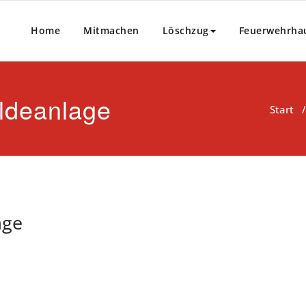
Home
Mitmachen
Löschzug
Feuerwehrha
ldeanlage
Start
age