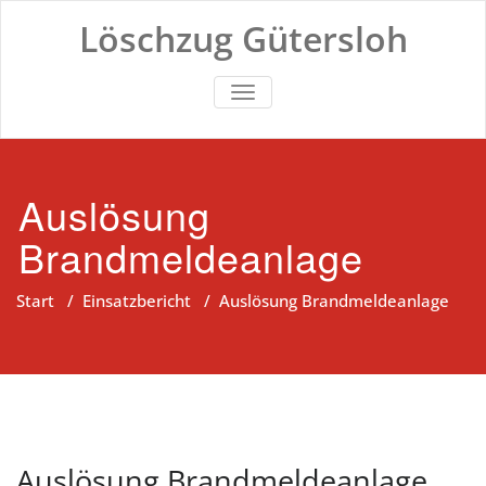
Zum
Löschzug Gütersloh
Inhalt
springen
TOGGLE NAVIGATION
Auslösung
Brandmeldeanlage
Start
/
Einsatzbericht
/
Auslösung Brandmeldeanlage
Auslösung Brandmeldeanlage