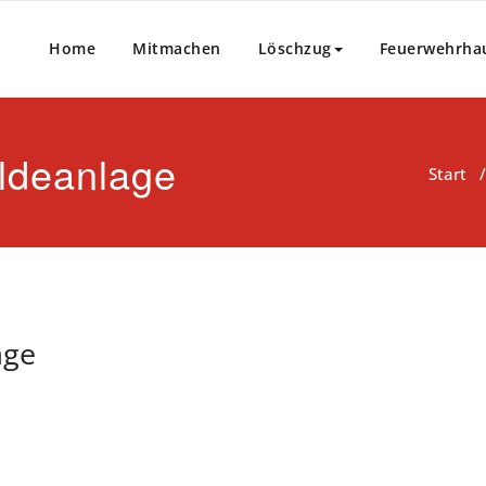
Home
Mitmachen
Löschzug
Feuerwehrha
ldeanlage
Start
age