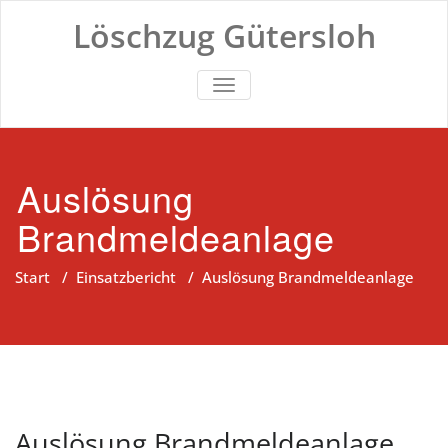
Zum
Löschzug Gütersloh
Inhalt
springen
TOGGLE NAVIGATION
Auslösung
Brandmeldeanlage
Start
/
Einsatzbericht
/
Auslösung Brandmeldeanlage
Auslösung Brandmeldeanlage