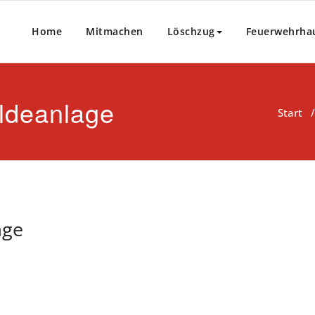
Home
Mitmachen
Löschzug
Feuerwehrha
ldeanlage
Start
age