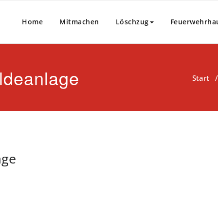
Home
Mitmachen
Löschzug
Feuerwehrha
ldeanlage
Start
age