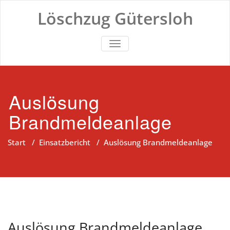
Zum
Löschzug Gütersloh
Inhalt
springen
TOGGLE NAVIGATION
Auslösung
Brandmeldeanlage
Start
/
Einsatzbericht
/
Auslösung Brandmeldeanlage
Auslösung Brandmeldeanlage