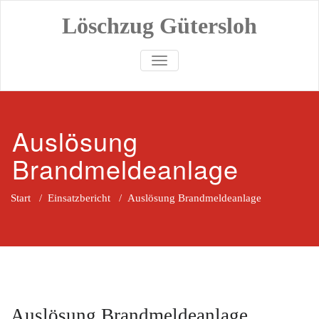
Zum
Löschzug Gütersloh
Inhalt
springen
TOGGLE NAVIGATION
Auslösung
Brandmeldeanlage
Start
/
Einsatzbericht
/
Auslösung Brandmeldeanlage
Auslösung Brandmeldeanlage