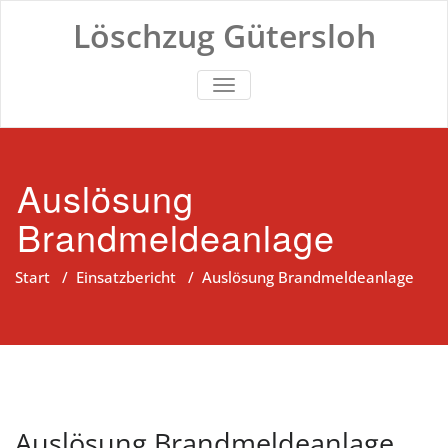
Zum
Löschzug Gütersloh
Inhalt
springen
TOGGLE NAVIGATION
Auslösung
Brandmeldeanlage
Start
/
Einsatzbericht
/
Auslösung Brandmeldeanlage
Auslösung Brandmeldeanlage