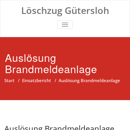
Zum
Löschzug Gütersloh
Inhalt
springen
TOGGLE NAVIGATION
Auslösung
Brandmeldeanlage
Start
/
Einsatzbericht
/
Auslösung Brandmeldeanlage
Auslösung Brandmeldeanlage