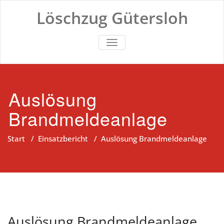
Zum
Löschzug Gütersloh
Inhalt
springen
TOGGLE NAVIGATION
Auslösung
Brandmeldeanlage
Start
/
Einsatzbericht
/
Auslösung Brandmeldeanlage
Auslösung Brandmeldeanlage