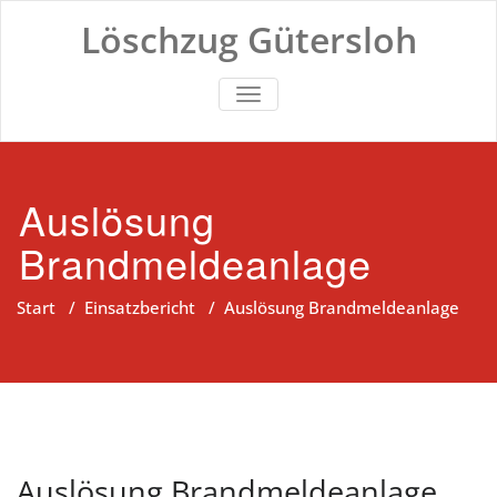
Zum
Löschzug Gütersloh
Inhalt
springen
TOGGLE NAVIGATION
Auslösung
Brandmeldeanlage
Start
/
Einsatzbericht
/
Auslösung Brandmeldeanlage
Auslösung Brandmeldeanlage