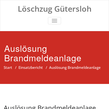
Zum
Löschzug Gütersloh
Inhalt
springen
TOGGLE NAVIGATION
Auslösung
Brandmeldeanlage
Start
/
Einsatzbericht
/
Auslösung Brandmeldeanlage
Auslösung Brandmeldeanlage