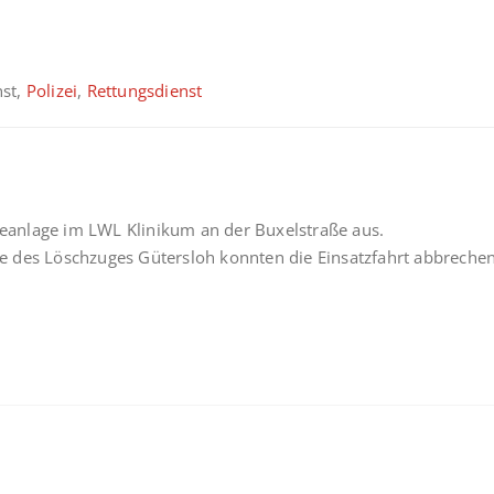
nst,
Polizei
,
Rettungsdienst
anlage im LWL Klinikum an der Buxelstraße aus.
fte des Löschzuges Gütersloh konnten die Einsatzfahrt abbreche