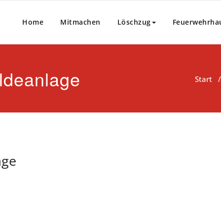
Home
Mitmachen
Löschzug
Feuerwehrha
ldeanlage
Start
age