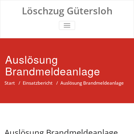
Zum
Löschzug Gütersloh
Inhalt
springen
TOGGLE NAVIGATION
Auslösung
Brandmeldeanlage
Start
/
Einsatzbericht
/
Auslösung Brandmeldeanlage
Auslösung Brandmeldeanlage